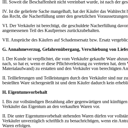
III. Soweit die Beschaffenheit nicht vereinbart wurde, ist nach der g
IV. Ist die gelieferte Sache mangelhaft, hat der Käufer das Wahlrech
das Recht, die Nacherfüllung unter den gesetzlichen Voraussetzungen
VI. Der Verkäufer ist berechtigt, die geschuldete Nacherfüllung davo
angemessenen Teil des Kaufpreises zurückzubehalten.
VII. Ansprüche des Käufers auf Schadensersatz bzw. Ersatz vergebl
G. Annahmeverzug, Gefahrenübergang, Verschiebung von Liefer
I. Der Kunde ist verpflichtet, die vom Verkäufer gekaufte Ware abz
nach, so hat er, wenn er diese Pflichtverletzung zu vertreten hat, dem
Materialaufwand) zu erstatten und den Verkäufer von berechtigten Ans
II. Teillieferungen und Teilleistungen durch den Verkäufer sind nur 
bestellten Ware sichergestellt ist und dem Käufer dadurch kein erheb
H. Eigentumsvorbehalt
I. Bis zur vollständigen Bezahlung aller gegenwärtigen und künftige
Verkäufer das Eigentum an den verkauften Waren vor.
II. Die unter Eigentumsvorbehalt stehenden Waren dürfen vor vollstä
Verkäufer unverzüglich schriftlich zu benachrichtigen, wenn ein Antr
Waren erfolgen.