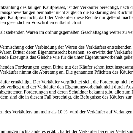
htzahlung des fälligen Kaufpreises, ist der Verkäufer berechtigt, nach
sgabeverlangen beinhaltet nicht zugleich die Erklärung des Rücktritts;
lligen Kaufpreis nicht, darf der Verkäufer diese Rechte nur geltend m
en gesetzlichen Vorschriften entbehrlich ist.
ehalt stehenden Waren im ordnungsgemäßen Geschäftsgang weiter zu verä
, Vermischung oder Verbindung der Waren des Verkäufers entstehenden E
 Waren Dritter deren Eigentumsrecht bestehen, so erwirbt der Verkäufe
ende Erzeugnis das Gleiche wie für die unter Eigentumsvorbehalt gelie
henden Forderungen gegen Dritte tritt der Käufer schon jetzt insgesam
Verkäufer nimmt die Abtretung an. Die genannten Pflichten des Käufer
ufer ermächtigt. Der Verkäufer verpflichtet sich, die Forderung nicht
t vorliegt und der Verkäufer den Eigentumsvorbehalt nicht durch Ausüb
 abgetretenen Forderungen und deren Schuldner bekannt gibt, alle zum
rdem sind die in diesem Fall berechtigt, die Befugnisse des Käufers zu
ngen des Verkäufers um mehr als 10 %, wird der Verkäufer auf Verlange
mmungen nichts anderes ergibt, haftet der Verkäufer bei einer Verletzu