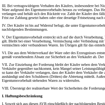
III. Bei vertragswidrigem Verhalten des Käufers, insbesondere bei Nic
Ware aufgrund des Eigentumsvorbehalts heraus zu verlangen. Das Herau
verlangen und behält sich den Rücktritt vor. Zahlt der Käufer den fä
Frist zur Zahlung gesetzt haben oder eine derartige Fristsetzung nach d
IV. Der Käufer ist bis auf Widerruf befugt, die unter Eigentumsvorb
nachfolgenden Bestimmungen.
V. Der Eigentumsvorbehalt erstreckt sich auf die durch Verarbeitung
gilt. Bleibt bei einer Verarbeitung, Vermischung oder Verbindung mit
vermischten oder verbundenen Waren. Im Übrigen gilt für das entsteh
VI. Die aus dem Weiterverkauf der Ware oder des Erzeugnisses entste
gemäß vorstehendem Absatz zur Sicherheit an den Verkäufer ab. Der 
VII. Zur Einziehung der Forderung bleibt der Käufer neben dem Verkä
Verkäufer gegenüber nachkommt, kein Mangel seiner Leistungsfähigkei
so kann der Verkäufer verlangen, dass der Käufer dem Verkäufer die
aushändigt und den Schuldnern (Dritten) die Abtretung mitteilt. Auße
Eigentumsvorbehalt stehenden Waren zu widerrufen.
VIII. Übersteigt der realisierbare Wert der Sicherheiten die Forderu
I. Haftungsbeschränkung
I. Soweit sich aus diesen AVB einschließlich der nachfolgenden Besti