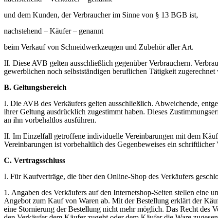
und dem Kunden, der Verbraucher im Sinne von § 13 BGB ist,
nachstehend – Käufer – genannt
beim Verkauf von Schneidwerkzeugen und Zubehör aller Art.
II. Diese AVB gelten ausschließlich gegenüber Verbrauchern. Verbrau
gewerblichen noch selbstständigen beruflichen Tätigkeit zugerechne
B. Geltungsbereich
I. Die AVB des Verkäufers gelten ausschließlich. Abweichende, entg
ihrer Geltung ausdrücklich zugestimmt haben. Dieses Zustimmungserfo
an ihn vorbehaltlos ausführen.
II. Im Einzelfall getroffene individuelle Vereinbarungen mit dem Kä
Vereinbarungen ist vorbehaltlich des Gegenbeweises ein schriftlicher
C. Vertragsschluss
I. Für Kaufverträge, die über den Online-Shop des Verkäufers geschlo
1. Angaben des Verkäufers auf den Internetshop-Seiten stellen eine
Angebot zum Kauf von Waren ab. Mit der Bestellung erklärt der Käuf
eine Stornierung der Bestellung nicht mehr möglich. Das Recht des
den Verkäufer dem Käufer zugeht oder dem Käufer die Ware zugesend