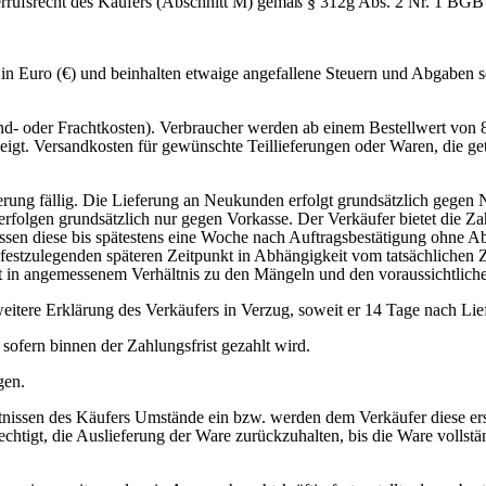
rrufsrecht des Käufers (Abschnitt M) gemäß § 312g Abs. 2 Nr. 1 BGB
e in Euro (€) und beinhalten etwaige angefallene Steuern und Abgabe
d- oder Frachtkosten). Verbraucher werden ab einem Bestellwert von 80 
gt. Versandkosten für gewünschte Teillieferungen oder Waren, die ge
eferung fällig. Die Lieferung an Neukunden erfolgt grundsätzlich gegen
folgen grundsätzlich nur gegen Vorkasse. Der Verkäufer bietet die Zah
üssen diese bis spätestens eine Woche nach Auftragsbestätigung ohne 
 festzulegenden späteren Zeitpunkt in Abhängigkeit vom tatsächlichen
ht in angemessenem Verhältnis zu den Mängeln und den voraussichtlich
eitere Erklärung des Verkäufers in Verzug, soweit er 14 Tage nach Li
sofern binnen der Zahlungsfrist gezahlt wird.
gen.
ältnissen des Käufers Umstände ein bzw. werden dem Verkäufer diese 
erechtigt, die Auslieferung der Ware zurückzuhalten, bis die Ware voll