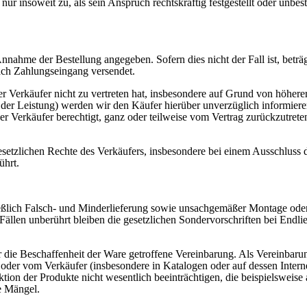
 insoweit zu, als sein Anspruch rechtskräftig festgestellt oder unbest
Annahme der Bestellung angegeben. Sofern dies nicht der Fall ist, beträgt
ach Zahlungseingang versendet.
der Verkäufer nicht zu vertreten hat, insbesondere auf Grund von höher
der Leistung) werden wir den Käufer hierüber unverzüglich informieren un
t der Verkäufer berechtigt, ganz oder teilweise vom Vertrag zurückzutret
esetzlichen Rechte des Verkäufers, insbesondere bei einem Ausschluss 
ührt.
ießlich Falsch- und Minderlieferung sowie unsachgemäßer Montage oder
n Fällen unberührt bleiben die gesetzlichen Sondervorschriften bei End
r die Beschaffenheit der Ware getroffene Vereinbarung. Als Vereinbarun
 oder vom Verkäufer (insbesondere in Katalogen oder auf dessen Inte
n der Produkte nicht wesentlich beeinträchtigen, die beispielsweise a
e Mängel.