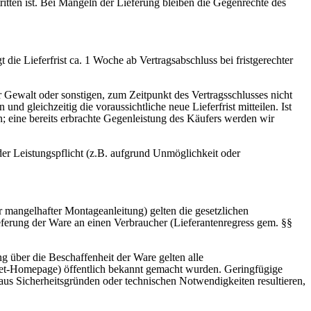
ritten ist. Bei Mängeln der Lieferung bleiben die Gegenrechte des
 die Lieferfrist ca. 1 Woche ab Vertragsabschluss bei fristgerechter
er Gewalt oder sonstigen, zum Zeitpunkt des Vertragsschlusses nicht
d gleichzeitig die voraussichtliche neue Lieferfrist mitteilen. Ist
en; eine bereits erbrachte Gegenleistung des Käufers werden wir
der Leistungspflicht (z.B. aufgrund Unmöglichkeit oder
 mangelhafter Montageanleitung) gelten die gesetzlichen
lieferung der Ware an einen Verbraucher (Lieferantenregress gem. §§
g über die Beschaffenheit der Ware gelten alle
rnet-Homepage) öffentlich bekannt gemacht wurden. Geringfügige
us Sicherheitsgründen oder technischen Notwendigkeiten resultieren,