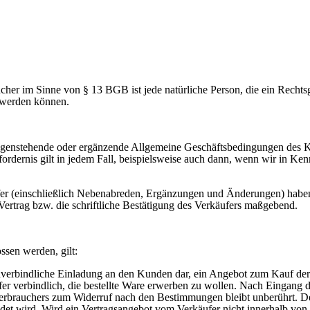
cher im Sinne von § 13 BGB ist jede natürliche Person, die ein Recht
t werden können.
egenstehende oder ergänzende Allgemeine Geschäftsbedingungen des Käu
rdernis gilt in jedem Fall, beispielsweise auch dann, wenn wir in Ke
ufer (einschließlich Nebenabreden, Ergänzungen und Änderungen) haben
 Vertrag bzw. die schriftliche Bestätigung des Verkäufers maßgebend.
ssen werden, gilt:
 unverbindliche Einladung an den Kunden dar, ein Angebot zum Kauf de
er verbindlich, die bestellte Ware erwerben zu wollen. Nach Eingang 
 Verbrauchers zum Widerruf nach den Bestimmungen bleibt unberührt. D
et wird. Wird ein Vertragsangebot vom Verkäufer nicht innerhalb vo