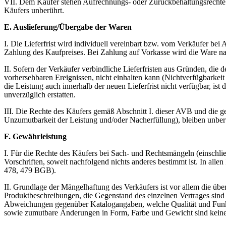
VII. Dem Käufer stehen Aufrechnungs- oder Zurückbehaltungsrechte nur
Käufers unberührt.
E. Auslieferung/Übergabe der Waren
I. Die Lieferfrist wird individuell vereinbart bzw. vom Verkäufer bei 
Zahlung des Kaufpreises. Bei Zahlung auf Vorkasse wird die Ware n
II. Sofern der Verkäufer verbindliche Lieferfristen aus Gründen, die 
vorhersehbaren Ereignissen, nicht einhalten kann (Nichtverfügbarkeit 
die Leistung auch innerhalb der neuen Lieferfrist nicht verfügbar, is
unverzüglich erstatten.
III. Die Rechte des Käufers gemäß Abschnitt I. dieser AVB und die g
Unzumutbarkeit der Leistung und/oder Nacherfüllung), bleiben unber
F. Gewährleistung
I. Für die Rechte des Käufers bei Sach- und Rechtsmängeln (einschl
Vorschriften, soweit nachfolgend nichts anderes bestimmt ist. In alle
478, 479 BGB).
II. Grundlage der Mängelhaftung des Verkäufers ist vor allem die übe
Produktbeschreibungen, die Gegenstand des einzelnen Vertrages sind
Abweichungen gegenüber Katalogangaben, welche Qualität und Funktio
sowie zumutbare Änderungen in Form, Farbe und Gewicht sind kein