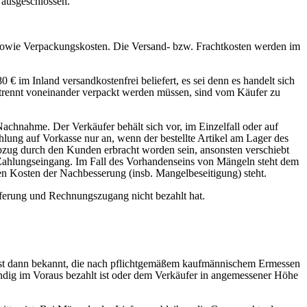
 ausgeschlossen.
n sowie Verpackungskosten. Die Versand- bzw. Frachtkosten werden im
€ im Inland versandkostenfrei beliefert, es sei denn es handelt sich
trennt voneinander verpackt werden müssen, sind vom Käufer zu
 Nachnahme. Der Verkäufer behält sich vor, im Einzelfall oder auf
lung auf Vorkasse nur an, wenn der bestellte Artikel am Lager des
Abzug durch den Kunden erbracht worden sein, ansonsten verschiebt
 Zahlungseingang. Im Fall des Vorhandenseins von Mängeln steht dem
en Kosten der Nachbesserung (insb. Mangelbeseitigung) steht.
eferung und Rechnungszugang nicht bezahlt hat.
erst dann bekannt, die nach pflichtgemäßem kaufmännischem Ermessen
ständig im Voraus bezahlt ist oder dem Verkäufer in angemessener Höhe