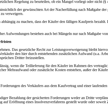
esetzlichen Regelung zu beurteilen, ob ein Mangel vorliegt oder nicht (
t hinsichtlich der gewünschten Art der Nacherfüllung nach Maßgabe der
 zu verweigern.
n abhängig zu machen, dass der Käufer den fälligen Kaufpreis bezahlt. 
icher Aufwendungen bestehen auch bei Mängeln nur nach Maßgabe von 
fristen
unehmen. Das gesetzliche Recht zur Leistungsverweigerung bleibt hier
 Verkäufer den hier durch entstehenden zusätzlichen Aufwand (u.a. Arbei
prüchen Dritter freizustellen.
zulässig, wenn die Teillieferung für den Käufer im Rahmen des vertrag
licher Mehraufwand oder zusätzliche Kosten entstehen, außer der Käufer
n Forderungen des Verkäufers aus dem Kaufvertrag und einer laufenden 
ndiger Bezahlung der gesicherten Forderungen weder an Dritte verpfän
ag auf Eröffnung eines Insolvenzverfahrens gestellt wurde oder soweit