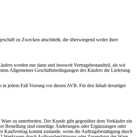
sgeschäft zu Zwecken abschließt, die überwiegend weder ihrer
fers werden nur dann und insoweit Vertragsbestandteil, als wir
nntnis Allgemeiner Geschäftsbedingungen des Käufers die Lieferung
 in jedem Fall Vorrang vor diesen AVB. Für den Inhalt derartiger
r Ware zu unterbreiten. Der Kunde gibt gegenüber dem Verkäufer ein
der Bestellung sind einseitige Änderungen oder Ergänzungen oder
er Kaufvertrag kommt zustande, wenn die Auftragsbestätigung durch
n 2 Werktagen durch Auftragsbestätigung oder Zusendung der Ware