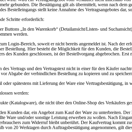
t mehr gebunden. Die Bestätigung gilt als übermittelt, wenn nach dem
s Bestelleingangs stellt keine Annahme des Vertragsangebotes dar, son
e Schritte erforderlich:
er Buttons „In den Warenkorb“ (Detailansicht/Listen- und Suchansicht)
nommen werden.
m Login-Bereich, soweit er nicht bereits angemeldet ist. Nach der erf
iner Bestellung. Hier besteht die Möglichkeit für den Kunden, die Be
rs des Kunden geschlossen, ist der Bestellvorgang abgebrochen. Erst m
 des Vertrags und den Vertragstext nicht in einer für den Käufer nach
or Abgabe der verbindlichen Bestellung zu kopieren und zu speichern,
 oder spätestens mit Lieferung der Ware eine Vertragsbestätigung, in w
chlossen werden:
dukte (Katalogware), die nicht über den Online-Shop des Verkäufers ges
an den Kunden dar, ein Angebot zum Kauf der Ware zu unterbreiten. D
stellte Ware und/oder sonstige Leistung erwerben zu wollen. Nach Eing
Verbrauchers zum Widerruf bleibt unberührt. Der Kaufvertrag kommt zu
alb von 20 Werktagen durch Auftragsbestätigung angenommen, gilt dies