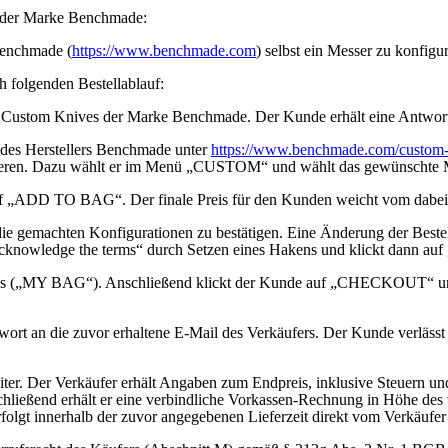
e der Marke Benchmade:
 Benchmade (
https://www.benchmade.com
) selbst ein Messer zu konfigu
h folgenden Bestellablauf:
es Custom Knives der Marke Benchmade. Der Kunde erhält eine Antwort 
e des Herstellers Benchmade unter
https://www.benchmade.com/custom-k
zifizieren. Dazu wählt er im Menü „CUSTOM“ und wählt das gewünscht
uf „ADD TO BAG“. Der finale Preis für den Kunden weicht vom dabei 
ie gemachten Konfigurationen zu bestätigen. Eine Änderung der Bestel
d acknowledge the terms“ durch Setzen eines Hakens und klickt dann auf
orbs („MY BAG“). Anschließend klickt der Kunde auf „CHECKOUT“ und er
wort an die zuvor erhaltene E-Mail des Verkäufers. Der Kunde verlässt
eiter. Der Verkäufer erhält Angaben zum Endpreis, inklusive Steuern un
schließend erhält er eine verbindliche Vorkassen-Rechnung in Höhe de
folgt innerhalb der zuvor angegebenen Lieferzeit direkt vom Verkäufer