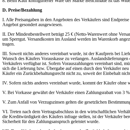
8. Beim Kauf konfigurierter Ware der Marke Benchmade ist das Wide
D. Preise/Bezahlung
I. Alle Preisangaben in den Angeboten des Verkäufers sind Endpreis
Angebot gesondert ausgewiesen.
II. Der Mindestbestellwert beträgt 25 € (Netto-Warenwert ohne Versan
um Sperrgut. Versandkosten im Ausland werden im Warenkorb angezei
tragen.
III. Soweit nichts anderes vereinbart wurde, ist der Kaufpreis bei Li
Wunsch des Käufers Vorauskasse zu verlangen. Auslandslieferungen er
Verkäufers verfügbar ist. Sofern Vorauszahlungen vereinbart sind, m
sich die Lieferung bzw. Übergabe auf einen durch den Verkäufer neu
Käufer ein Zurückbehaltungsrecht nicht zu, soweit der Einbehalt nic
IV. Sofern nichts anderes vereinbart wurde, kommt der Käufer ohne w
V. Bei Vorkasse gewährt der Verkäufer einen Zahlungsrabatt von 3 % 
V. Zum Anfall von Verzugszinsen gelten die gesetzlichen Bestimmun
VI. Treten nach dem Vertragsabschluss in den wirtschaftlichen Verh
die Kreditwürdigkeit des Käufers infrage stellen, ist der Verkäufer b
Sicherheit für den Zahlungsanspruch geleistet wurde.