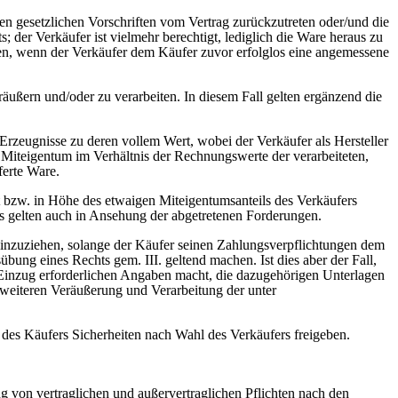
 den gesetzlichen Vorschriften vom Vertrag zurückzutreten oder/und die
 der Verkäufer ist vielmehr berechtigt, lediglich die Ware heraus zu
achen, wenn der Verkäufer dem Käufer zuvor erfolglos eine angemessene
ußern und/oder zu verarbeiten. In diesem Fall gelten ergänzend die
rzeugnisse zu deren vollem Wert, wobei der Verkäufer als Hersteller
r Miteigentum im Verhältnis der Rechnungswerte der verarbeiteten,
ferte Ware.
t bzw. in Höhe des etwaigen Miteigentumsanteils des Verkäufers
s gelten auch in Ansehung der abgetretenen Forderungen.
 einzuziehen, solange der Käufer seinen Zahlungsverpflichtungen dem
ung eines Rechts gem. III. geltend machen. Ist dies aber der Fall,
 Einzug erforderlichen Angaben macht, die dazugehörigen Unterlagen
r weiteren Veräußerung und Verarbeitung der unter
n des Käufers Sicherheiten nach Wahl des Verkäufers freigeben.
ng von vertraglichen und außervertraglichen Pflichten nach den