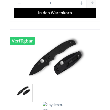
Produkt Anzahl: Gib den gewünschten 
Stk
In den Warenkorb
Verfügbar