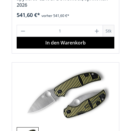
2026
541,60 €*
vorher 541,60 €*
Produkt Anzahl: Gib den gewünschten 
Stk
In den Warenkorb