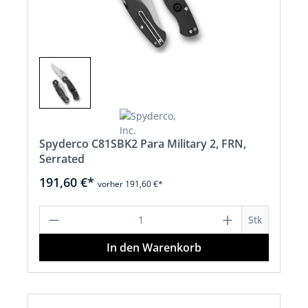
Spyderco C81SBK2 Para Military 2, FRN,
Serrated
191,60 €*
vorher 191,60 €*
Produkt Anzahl: Gib den gewünschten 
Stk
In den Warenkorb