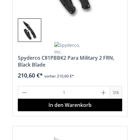
Spyderco C81PBBK2 Para Military 2 FRN,
Black Blade
210,60 €*
vorher 210,60 €*
Produkt Anzahl: Gib den gewünschten 
Stk
In den Warenkorb