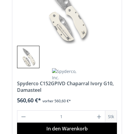
Spyderco C152GPIVD Chaparral Ivory G10,
Damasteel
560,60 €*
vorher 560,60 €*
Produkt Anzahl: Gib den gewünschten 
Stk
In den Warenkorb