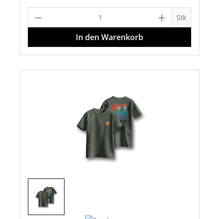
Produkt Anzahl: Gib den gewünschten 
Stk
In den Warenkorb