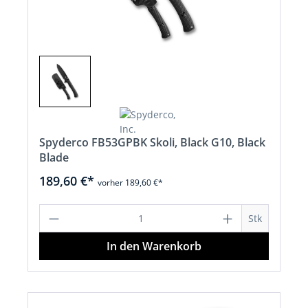
Spyderco FB53GPBK Skoli, Black G10, Black
Blade
189,60 €*
vorher 189,60 €*
Produkt Anzahl: Gib den gewünschten 
Stk
In den Warenkorb