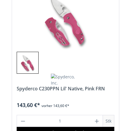
Spyderco C230PPN Lil' Native, Pink FRN
143,60 €*
vorher 143,60 €*
Produkt Anzahl: Gib den gewünschten 
Stk