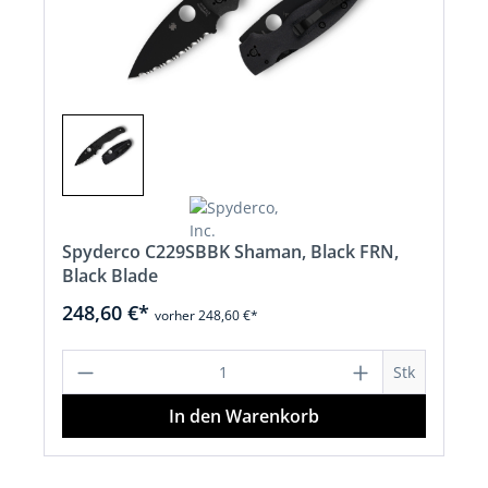
Spyderco C229SBBK Shaman, Black FRN,
Black Blade
248,60 €*
vorher 248,60 €*
Produkt Anzahl: Gib den gewünschten 
Stk
In den Warenkorb