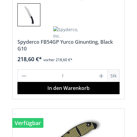
Spyderco FB54GP Yurco Ginunting, Black
G10
218,60 €*
vorher 218,60 €*
Produkt Anzahl: Gib den gewünschten 
Stk
In den Warenkorb
Verfügbar