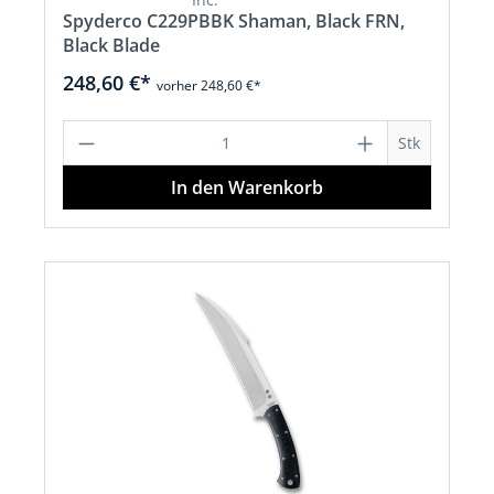
Spyderco C229PBBK Shaman, Black FRN,
Black Blade
248,60 €*
vorher 248,60 €*
Produkt Anzahl: Gib den gewünschten 
Stk
In den Warenkorb