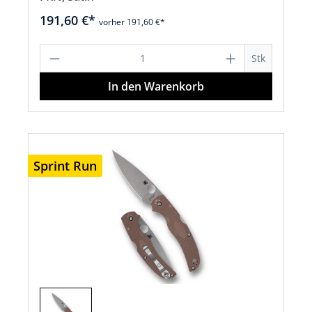
191,60 €*
vorher 191,60 €*
Produkt Anzahl: Gib den gewünschten 
Stk
In den Warenkorb
Sprint Run