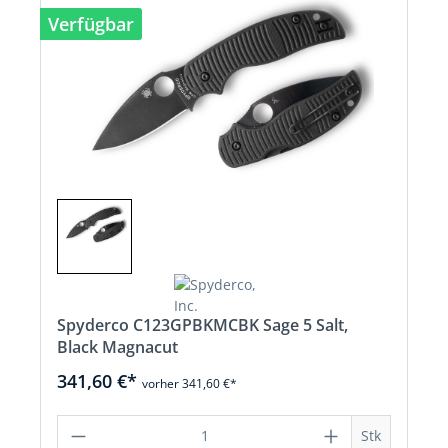
Verfügbar
Spyderco C123GPBKMCBK Sage 5 Salt,
Black Magnacut
341,60 €*
vorher 341,60 €*
Produkt Anzahl: Gib den gewünschten 
Stk