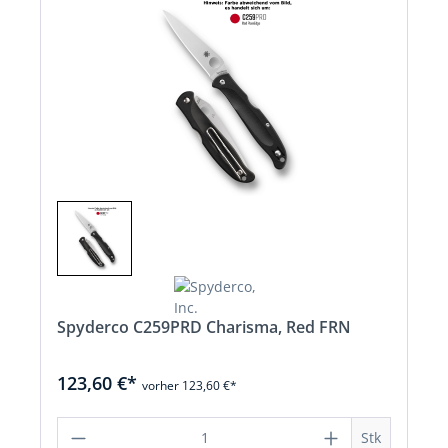
Spyderco C259PRD Charisma, Red FRN
123,60 €*
vorher 123,60 €*
Produkt Anzahl: Gib den gewünschten 
Stk