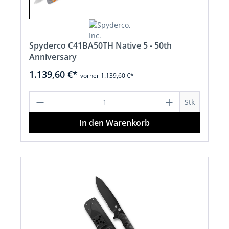
Spyderco C41BA50TH Native 5 - 50th
Anniversary
1.139,60 €*
vorher 1.139,60 €*
Produkt Anzahl: Gib den gewünschten 
Stk
In den Warenkorb