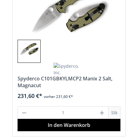
Spyderco C101GBKYLMCP2 Manix 2 Salt,
Magnacut
231,60 €*
vorher 231,60 €*
Produkt Anzahl: Gib den gewünschten 
Stk
In den Warenkorb