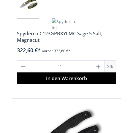
Spyderco C123GPBKYLMC Sage 5 Salt,
Magnacut
322,60 €*
vorher 322,60 €*
Produkt Anzahl: Gib den gewünschten 
Stk
In den Warenkorb