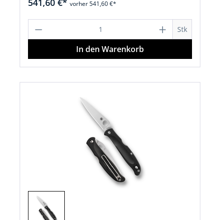
541,60 €*
vorher 541,60 €*
Produkt Anzahl: Gib den gewünschten 
Stk
In den Warenkorb