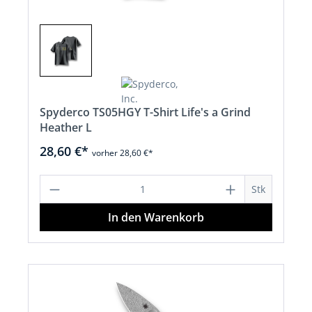
Spyderco TS05HGY T-Shirt Life's a Grind
Heather L
28,60 €*
vorher 28,60 €*
Produkt Anzahl: Gib den gewünschten 
Stk
In den Warenkorb