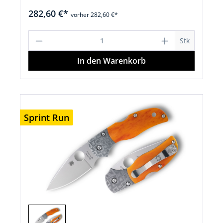
282,60 €*
vorher 282,60 €*
Produkt Anzahl: Gib den gewünschten 
Stk
In den Warenkorb
Sprint Run