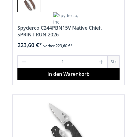
Spyderco C244PBN15V Native Chief,
SPRINT RUN 2026
223,60 €*
vorher 223,60 €*
Produkt Anzahl: Gib den gewünschten 
Stk
In den Warenkorb