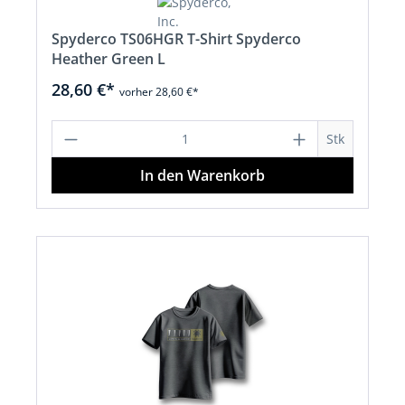
Spyderco TS06HGR T-Shirt Spyderco
Heather Green L
28,60 €*
vorher 28,60 €*
Produkt Anzahl: Gib den gewünschten 
Stk
In den Warenkorb