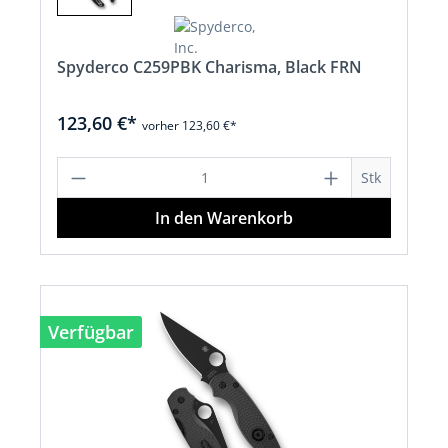
Spyderco C259PBK Charisma, Black FRN
123,60 €*
vorher 123,60 €*
Produkt Anzahl: Gib den gewünschten 
Stk
In den Warenkorb
Verfügbar