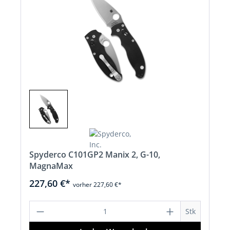
Spyderco C101GP2 Manix 2, G-10,
MagnaMax
227,60 €*
vorher 227,60 €*
Produkt Anzahl: Gib den gewünschten 
Stk